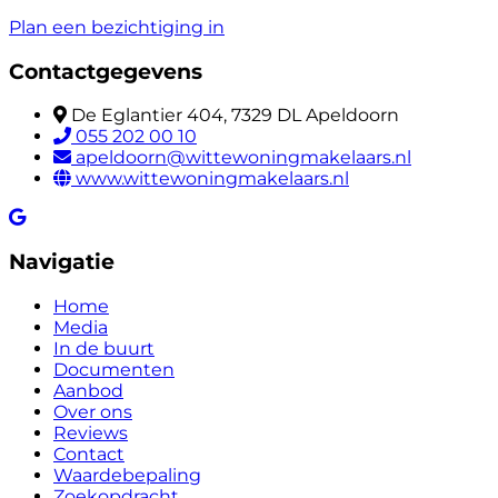
Plan een bezichtiging in
Contactgegevens
De Eglantier 404, 7329 DL Apeldoorn
055 202 00 10
apeldoorn@wittewoningmakelaars.nl
www.wittewoningmakelaars.nl
Navigatie
Home
Media
In de buurt
Documenten
Aanbod
Over ons
Reviews
Contact
Waardebepaling
Zoekopdracht