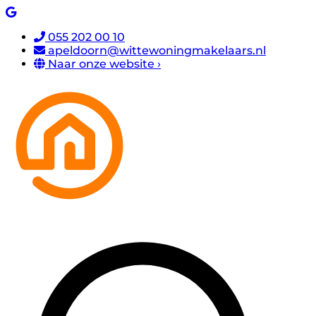
055 202 00 10
apeldoorn@wittewoningmakelaars.nl
Naar onze website ›