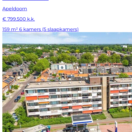
Apeldoorn
€ 799.500 k.k.
159 m²
6 kamers (5 slaapkamers)