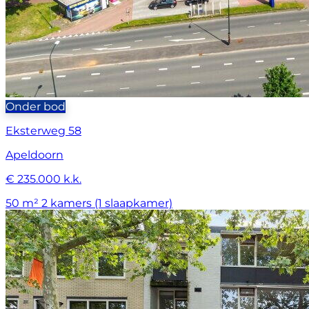
Onder bod
Eksterweg 58
Apeldoorn
€ 235.000 k.k.
50 m²
2 kamers (1 slaapkamer)