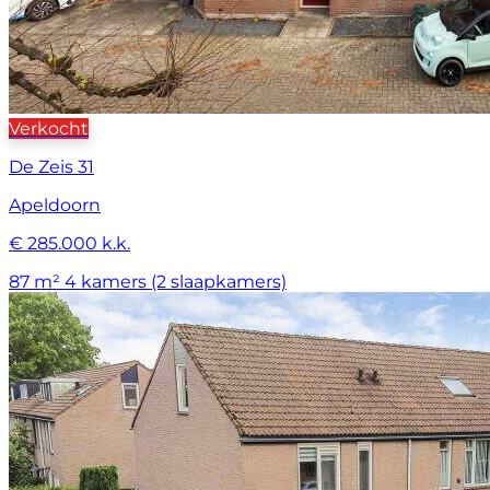
Verkocht
De Zeis 31
Apeldoorn
€ 285.000 k.k.
87 m²
4 kamers (2 slaapkamers)