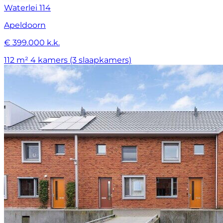
Waterlei 114
Apeldoorn
€ 399.000 k.k.
112 m²
4 kamers (3 slaapkamers)