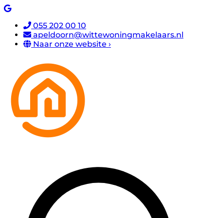
055 202 00 10
apeldoorn@wittewoningmakelaars.nl
Naar onze website ›