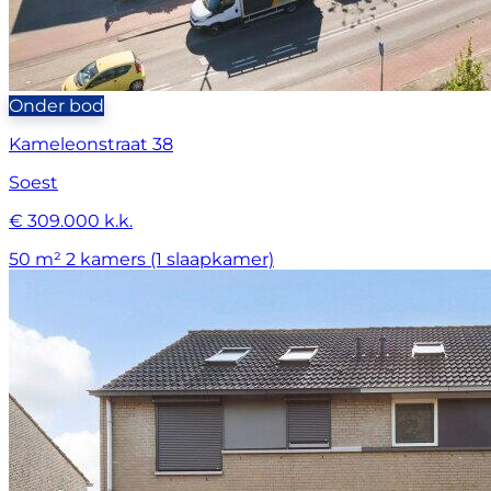
Onder bod
Kameleonstraat 38
Soest
€ 309.000 k.k.
50 m²
2 kamers (1 slaapkamer)