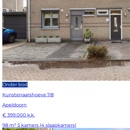
Onder bod
Kunstenaarshoeve 118
Apeldoorn
€ 399.000 k.k.
98 m²
5 kamers (4 slaapkamers)