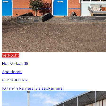
Verkocht
Het Verlaat 35
Apeldoorn
€ 399.000 k.k.
107 m²
4 kamers (3 slaapkamers)