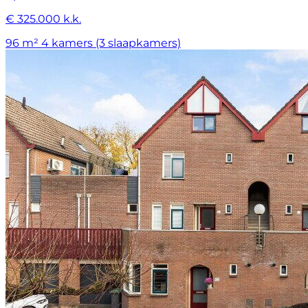
€ 325.000 k.k.
96 m²
4 kamers (3 slaapkamers)