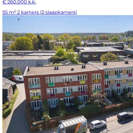
€ 260.000 k.k.
55 m²
2 kamers (2 slaapkamers)