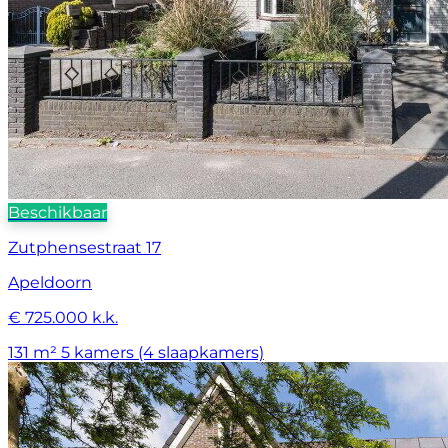
Beschikbaar
Zutphensestraat 17
Apeldoorn
€ 725.000 k.k.
131 m²
5 kamers (4 slaapkamers)