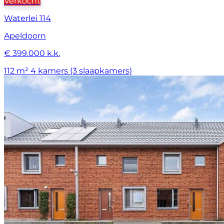
Verkocht
Waterlei 114
Apeldoorn
€ 399.000 k.k.
112 m²
4 kamers (3 slaapkamers)