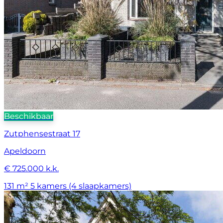
Beschikbaar
Zutphensestraat 17
Apeldoorn
€ 725.000 k.k.
131 m²
5 kamers (4 slaapkamers)