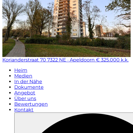
Korianderstraat 70
7322 NE · Apeldoorn
€ 325.000 k.k.
Heim
Medien
In der Nähe
Dokumente
Angebot
Über uns
Bewertungen
Kontakt