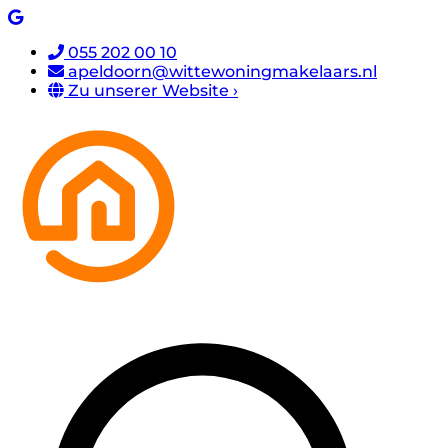
055 202 00 10
apeldoorn@wittewoningmakelaars.nl
Zu unserer Website ›