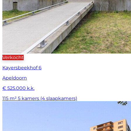
Verkocht
Kayersbeekhof 6
Apeldoorn
€ 525.000 k.k.
115 m²
5 kamers (4 slaapkamers)