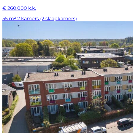
€ 260.000 k.k.
55 m²
2 kamers (2 slaapkamers)