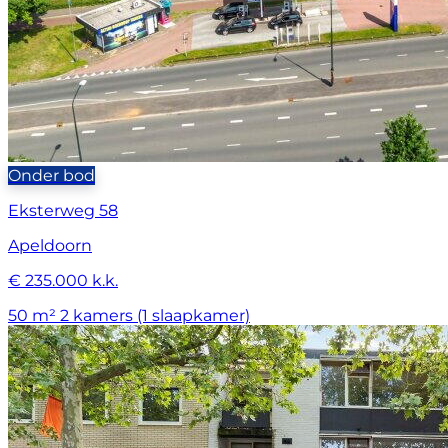
Onder bod
Eksterweg 58
Apeldoorn
€ 235.000 k.k.
50 m²
2 kamers (1 slaapkamer)