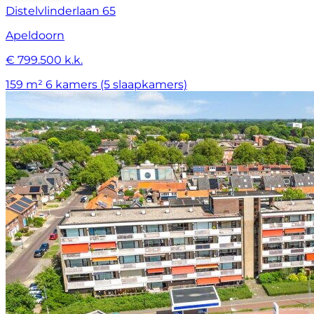
Distelvlinderlaan 65
Apeldoorn
€ 799.500 k.k.
159 m²
6 kamers (5 slaapkamers)