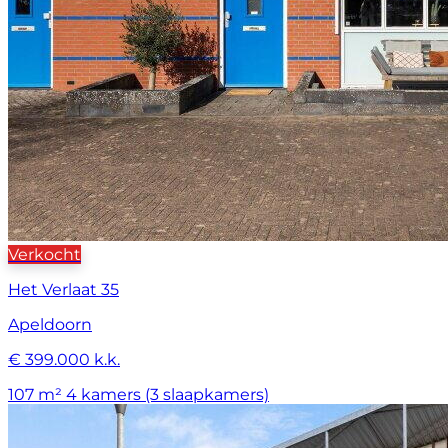
Verkocht
Het Verlaat 35
Apeldoorn
€ 399.000 k.k.
107 m²
4 kamers (3 slaapkamers)