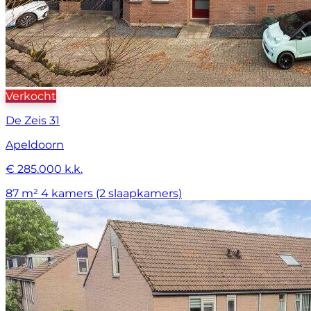
Verkocht
De Zeis 31
Apeldoorn
€ 285.000 k.k.
87 m²
4 kamers (2 slaapkamers)