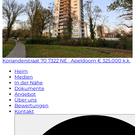
Korianderstraat 70
7322 NE · Apeldoorn
€ 325.000 k.k.
Heim
Medien
In der Nähe
Dokumente
Angebot
Über uns
Bewertungen
Kontakt