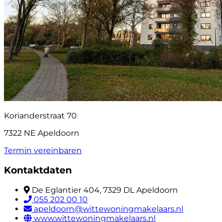
Korianderstraat 70
7322 NE Apeldoorn
Termin vereinbaren
Kontaktdaten
De Eglantier 404, 7329 DL Apeldoorn
055 202 00 10
apeldoorn@wittewoningmakelaars.nl
www.wittewoningmakelaars.nl